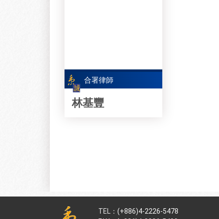
合署律師
林基豐
TEL：
(+886)4-2226-5478