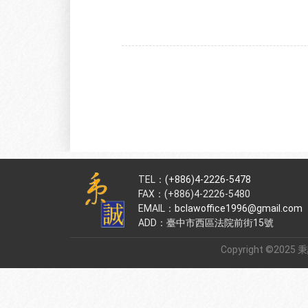
TEL：
(+886)4-2226-5478
FAX：(+886)4-2226-5480
EMAIL：
bclawoffice1996@gmail.com
ADD：臺中市西區法院前街15號
Copyright ©2025 